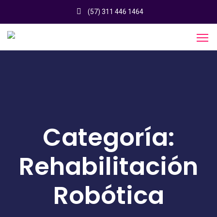
Skip
(57) 311 446 1464
to
content
Categoría:
Rehabilitación
Robótica