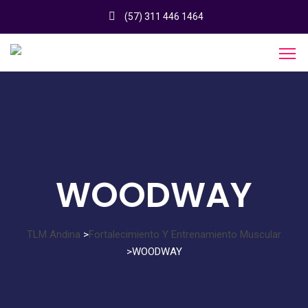
(57) 311 446 1464
WOODWAY
TLM Andina
>
Fortalecimiento Y Entrenamiento Muscular
>
WOODWAY